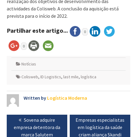
realização dos objetivos de desenvolvimento das
actividades da Colisweb. A conclusão da aquisição está
prevista para o início de 2022.
Partilhar este artigo...
0
0
Notícias
Colisweb
,
ID Logistics
,
last mile
,
logística
Written by
Logística Moderna
Navegação
Previous
Sovena adquire
Next
Empresas especialistas
de
empresa detentora da
post:
post:
em logística da saúde
artigos
marca Salutem
criam aliança Skandi