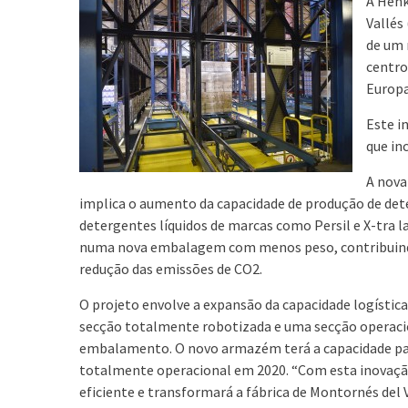
A Henk
Vallés
de um 
centro
Europa
Este i
que inc
A nova
implica o aumento da capacidade de produção de det
detergentes líquidos de marcas como Persil e X-tra
numa nova embalagem com menos peso, contribuindo
redução das emissões de CO2.
O projeto envolve a expansão da capacidade logíst
secção totalmente robotizada e uma secção operacio
embalamento. O novo armazém terá a capacidade par
totalmente operacional em 2020. “Com esta inovaçã
eficiente e transformará a fábrica de Montornés del V