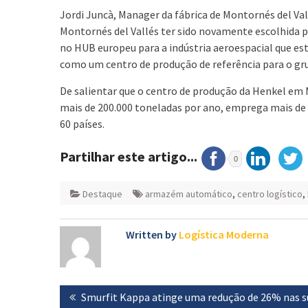
Jordi Juncà, Manager da fábrica de Montornés del Val
Montornés del Vallés ter sido novamente escolhida 
no HUB europeu para a indústria aeroespacial que es
como um centro de produção de referência para o gr
De salientar que o centro de produção da Henkel em 
mais de 200.000 toneladas por ano, emprega mais de
60 países.
Partilhar este artigo...
0
Destaque
armazém automático
,
centro logístico
,
Written by
Logística Moderna
Navegação
Previous
Smurfit Kappa atinge uma redução de 26% nas s
de