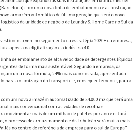
el anunciou que expandiu as suas instalações em Montornés del
 (Barcelona) com uma nova linha de embalamento e a construção
novo armazém automático de última geração que será o novo
 logístico da unidade de negócio de Laundry & Home Care no Sul da
.
nvestimento vem no seguimento da estratégia 2020+ da empresa,
lui a aposta na digitalização e a indústria 4.0.
 linha de embalamento de alta velocidade de detergentes líquidos
ergentes de forma mais sustentável. Segundo a empresa, os
 lançam uma nova fórmula, 24% mais concentrada, apresentada
 para a otimização do transporte e, consequentemente, para a
ica com um novo armazém automatizado de 24.000 m2 que terá uma
nal mais convencional com atividades de recolha e
a movimentar mais de um milhão de paletes por ano e estará
o, o processo de armazenamento e distribuição será muito mais
allés no centro de referência da empresa para o sul da Europa.”