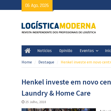
Skip
06 Ago, 2026
to
content
Notícias
Opinião
Eventos
Ini
Home
Home
Destaque
Henkel investe em novo centr
Henkel investe em novo cent
Laundry & Home Care
25 Julho, 2018