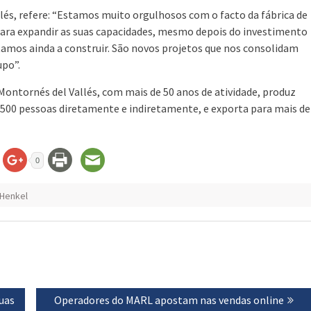
lés, refere: “Estamos muito orgulhosos com o facto da fábrica de
para expandir as suas capacidades, mesmo depois do investimento
tamos ainda a construir. São novos projetos que nos consolidam
upo”.
Montornés del Vallés, com mais de 50 anos de atividade, produz
 500 pessoas diretamente e indiretamente, e exporta para mais de
0
Henkel
uas
Next
Operadores do MARL apostam nas vendas online