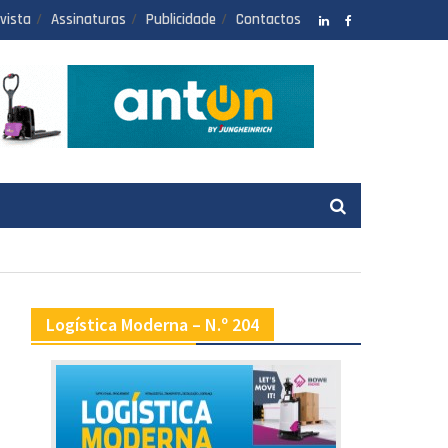
vista
Assinaturas
Publicidade
Contactos
LinkedIN
facebook
Logística Moderna – N.º 204