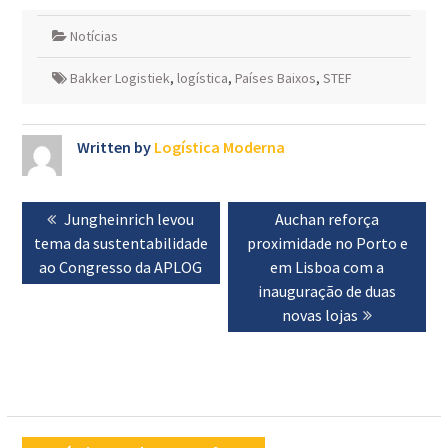
Notícias
Bakker Logistiek
,
logística
,
Países Baixos
,
STEF
Written by
Logística Moderna
Navegação
Previous
Jungheinrich levou
Next
Auchan reforça
de
tema da sustentabilidade
post:
proximidade no Porto e
post:
artigos
ao Congresso da APLOG
em Lisboa com a
inauguração de duas
novas lojas