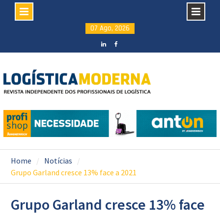
Skip
07 Ago, 2026
to
content
LinkedIN
facebook
Home
Notícias
Grupo Garland cresce 13% face a 2021
Grupo Garland cresce 13% face