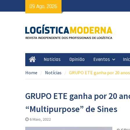
Skip
09 Ago, 2026
to
content
Notícias
Opinião
Eventos
Ini
Home
Home
Notícias
GRUPO ETE ganha por 20 anos 
GRUPO ETE ganha por 20 ano
“Multipurpose” de Sines
6 Maio, 2022