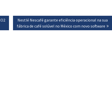
CO2
Next
Nestlé Nescafé garante eficiência operacional na sua
fábrica de café solúvel no México com novo software
post: