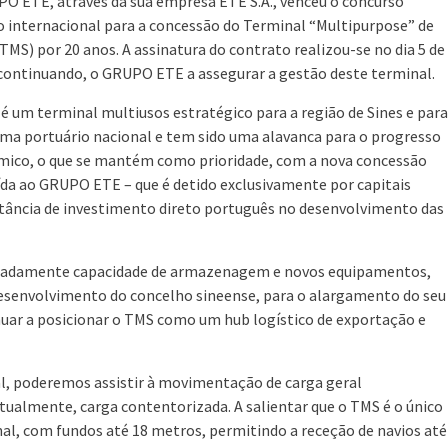
O ETE, através da sua empresa ETE S.A., venceu o concurso
o internacional para a concessão do Terminal “Multipurpose” de
(TMS) por 20 anos. A assinatura do contrato realizou-se no dia 5 de
continuando, o GRUPO ETE a assegurar a gestão deste terminal.
é um terminal multiusos estratégico para a região de Sines e para
ema portuário nacional e tem sido uma alavanca para o progresso
ico, o que se mantém como prioridade, com a nova concessão
ída ao GRUPO ETE – que é detido exclusivamente por capitais
tância de investimento direto português no desenvolvimento das
meadamente capacidade de armazenagem e novos equipamentos,
 desenvolvimento do concelho sineense, para o alargamento do seu
inuar a posicionar o TMS como um hub logístico de exportação e
al, poderemos assistir à movimentação de carga geral
entualmente, carga contentorizada. A salientar que o TMS é o único
nal, com fundos até 18 metros, permitindo a receção de navios até