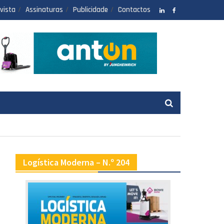
vista
Assinaturas
Publicidade
Contactos
LinkedIN
facebook
Logística Moderna – N.º 204