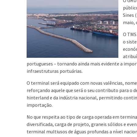
O GRUP
públic
Sines 
maio, 
O TMS 
o sist
económ
atribu
portugueses – tornando ainda mais evidente a impor
infraestruturas portuárias.
O terminal será equipado com novas valências, no
reforçando aquele que será o seu contributo para o
hinterland e da indústria nacional, permitindo cont
importação.
No que respeita ao tipo de carga operada em termin
diversificada, carga de projeto, graneis sólidos e ev
terminal multiusos de águas profundas a nível nacio