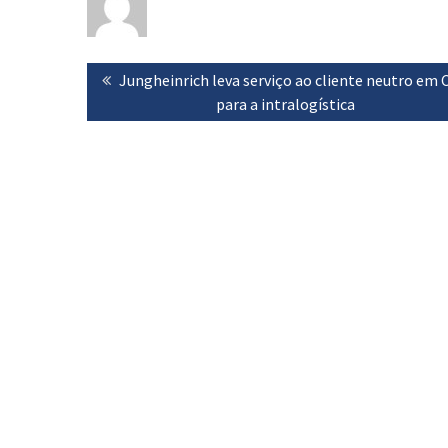
Navegação
Previous
Jungheinrich leva serviço ao cliente neutro em 
de
post:
para a intralogística
artigos