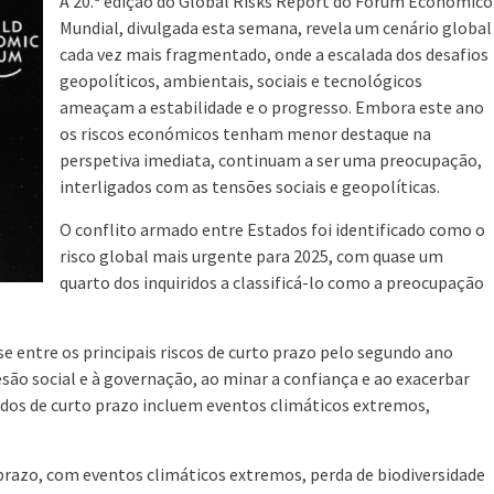
A 20.ª edição do Global Risks Report do Fórum Económico
Mundial, divulgada esta semana, revela um cenário global
cada vez mais fragmentado, onde a escalada dos desafios
geopolíticos, ambientais, sociais e tecnológicos
ameaçam a estabilidade e o progresso. Embora este ano
os riscos económicos tenham menor destaque na
perspetiva imediata, continuam a ser uma preocupação,
interligados com as tensões sociais e geopolíticas.
O conflito armado entre Estados foi identificado como o
risco global mais urgente para 2025, com quase um
quarto dos inquiridos a classificá-lo como a preocupação
 entre os principais riscos de curto prazo pelo segundo ano
são social e à governação, ao minar a confiança e ao exacerbar
cados de curto prazo incluem eventos climáticos extremos,
prazo, com eventos climáticos extremos, perda de biodiversidade