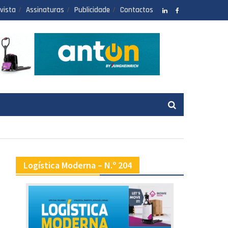
vista
Assinaturas
Publicidade
Contactos
LinkedIN
facebook
Logística Moderna – N.º 204