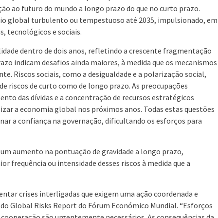
ão ao futuro do mundo a longo prazo do que no curto prazo.
rio global turbulento ou tempestuoso até 2035, impulsionado, em
, tecnológicos e sociais.
lidade dentro de dois anos, refletindo a crescente fragmentação
prazo indicam desafios ainda maiores, à medida que os mecanismos
e. Riscos sociais, como a desigualdade e a polarização social,
de riscos de curto como de longo prazo. As preocupações
ento das dívidas e a concentração de recursos estratégicos
lizar a economia global nos próximos anos. Todas estas questões
inar a confiança na governação, dificultando os esforços para
m um aumento na pontuação de gravidade a longo prazo,
ior frequência ou intensidade desses riscos à medida que a
entar crises interligadas que exigem uma ação coordenada e
iva do Global Risks Report do Fórum Económico Mundial. “Esforços
a cooperação são urgentemente necessários. As consequências da