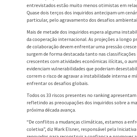
entrevistados estão muito menos otimistas em relaç
Quase dois terços dos inquiridos antecipam um cená
particular, pelo agravamento dos desafios ambientais
Mais de metade dos inquiridos espera alguma instabi
da cooperação internacional. As projeções a longo 
de colaboração devem enfrentar uma pressão crescent
surgem de forma destacada tanto nas classificações 
crescentes com atividades económicas ilícitas, o aum
evidenciam vulnerabilidades que poderiam desestabi
correm o risco de agravar a instabilidade interna e m
enfrentar os desafios globais.
Todos os 33 riscos presentes no ranking apresenta
refletindo as preocupações dos inquiridos sobre a ma
próxima década avança.
“De conflitos a mudanças climáticas, estamos a enfr
coletiva”, diz Mark Elsner, responsável pela Iniciat
renovados para reconstruir a confiança e promover 