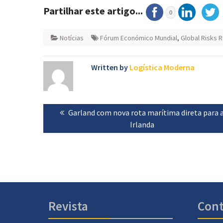
Partilhar este artigo...
0
Notícias
Fórum Económico Mundial
,
Global Risks 
Written by
Logística Moderna
Navegação
Previous
Garland com nova rota marítima direta para 
de
post:
Irlanda
artigos
Revista
Cont