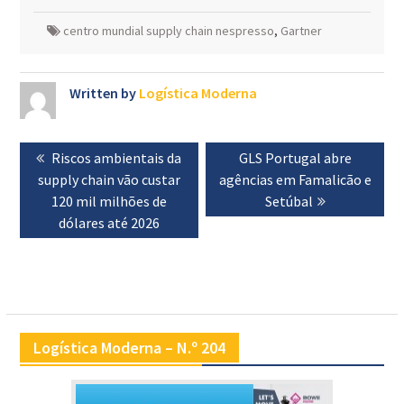
centro mundial supply chain nespresso
,
Gartner
Written by
Logística Moderna
Navegação
Previous
Riscos ambientais da
Next
GLS Portugal abre
de
supply chain vão custar
post:
agências em Famalicão e
post:
artigos
120 mil milhões de
Setúbal
dólares até 2026
Logística Moderna – N.º 204