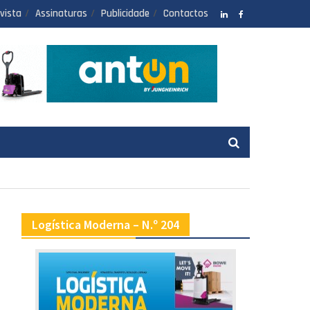
vista
Assinaturas
Publicidade
Contactos
LinkedIN
facebook
Logística Moderna – N.º 204