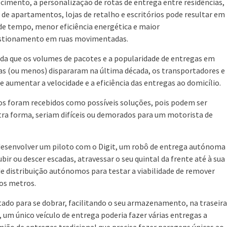
cimento, a personalização de rotas de entrega entre residências,
 de apartamentos, lojas de retalho e escritórios pode resultar em
de tempo, menor eficiência energética e maior
stionamento em ruas movimentadas.
da que os volumes de pacotes e a popularidade de entregas em
ias (ou menos) dispararam na última década, os transportadores e
e aumentar a velocidade e a eficiência das entregas ao domicílio.
os foram recebidos como possíveis soluções, pois podem ser
ra forma, seriam difíceis ou demorados para um motorista de
 desenvolver um piloto com o Digit, um robô de entrega autónoma
bir ou descer escadas, atravessar o seu quintal da frente até à sua
de distribuição autónomos para testar a viabilidade de remover
os metros.
ectado para se dobrar, facilitando o seu armazenamento, na traseira
um único veículo de entrega poderia fazer várias entregas a
ião de entregas tradicional que precisa fazer paragens únicas ao