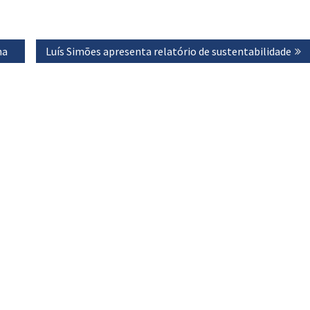
na
Next
Luís Simões apresenta relatório de sustentabilidade
post: