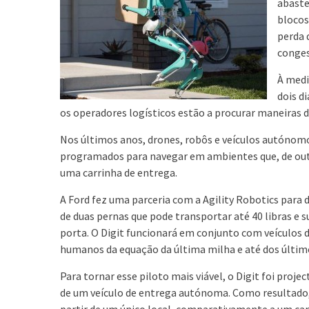
abaste
blocos
perda 
conge
À medi
dois d
os operadores logísticos estão a procurar maneiras d
Nos últimos anos, drones, robôs e veículos autónom
programados para navegar em ambientes que, de out
uma carrinha de entrega.
A Ford fez uma parceria com a Agility Robotics para
de duas pernas que pode transportar até 40 libras e su
porta. O Digit funcionará em conjunto com veículos 
humanos da equação da última milha e até dos últim
Para tornar esse piloto mais viável, o Digit foi proj
de um veículo de entrega autónoma. Como resultado, 
partir de um único local, comparativamente a um cam