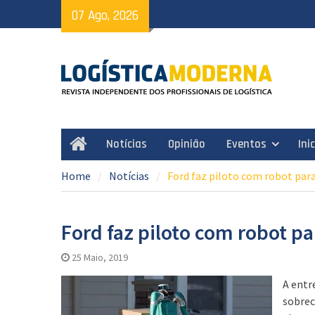
Skip
07 Ago, 2026
to
content
Notícias
Opinião
Eventos
Ini
Home
Home
Notícias
Ford faz piloto com robot par
Ford faz piloto com robot p
25 Maio, 2019
A entr
sobrec