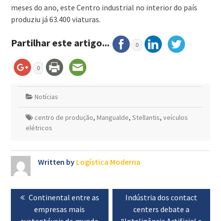
meses do ano, este Centro industrial no interior do país
produziu já 63.400 viaturas.
Partilhar este artigo...
0
0
Notícias
centro de produção
,
Mangualde
,
Stellantis
,
veículos
elétricos
Written by
Logística Moderna
Navegação
Previous
Continental entre as
Next
Indústria dos contact
de
post:
empresas mais
post:
centers debate a
artigos
sustentáveis do mundo
“Inteligência Artificial e