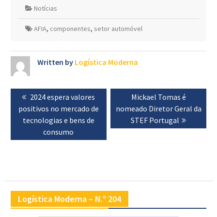
Notícias
AFIA
,
componentes
,
setor automóvel
Written by
Logística Moderna
Navegação
Previous
2024 espera valores
Next
Mickael Tomas é
de
positivos no mercado de
post:
nomeado Diretor Geral da
post:
artigos
tecnologias e bens de
STEF Portugal
consumo
Logística Moderna – N.º 204