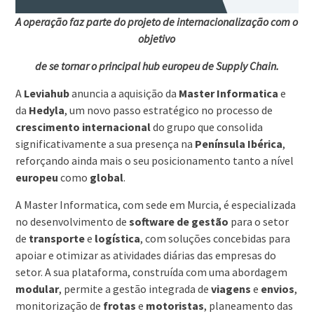
A operação faz parte do projeto de internacionalização com o
objetivo
de se tornar o principal hub europeu de Supply Chain.
A
Leviahub
anuncia a aquisição da
Master Informatica
e
da
Hedyla
, um novo passo estratégico no processo de
crescimento
internacional
do grupo que consolida
significativamente a sua presença na
Península
Ibérica
,
reforçando ainda mais o seu posicionamento tanto a nível
europeu
como
global
.
A Master Informatica, com sede em Murcia, é especializada
no desenvolvimento de
software de gestão
para o setor
de
transporte
e
logística
, com soluções concebidas para
apoiar e otimizar as atividades diárias das empresas do
setor. A sua plataforma, construída com uma abordagem
modular
, permite a gestão integrada de
viagens
e
envios
,
monitorização de
frotas
e
motoristas
, planeamento das