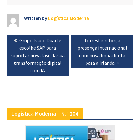
Written by
Logística Moderna
Navegação
Previous
Grupo Paulo Duarte
Next
Torrestir reforça
de
post:
escolhe SAP para
presença internacional
post:
artigos
suportar nova fase da sua
com nova linha direta
transformação digital
para a Irlanda
com IA
Logística Moderna – N.º 204