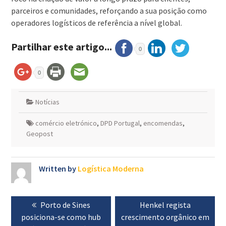
parceiros e comunidades, reforçando a sua posição como
operadores logísticos de referência a nível global.
Partilhar este artigo...
0
0
Notícias
comércio eletrónico
,
DPD Portugal
,
encomendas
,
Geopost
Written by
Logística Moderna
Navegação
Previous
Porto de Sines
Next
Henkel regista
de
posiciona-se como hub
post:
crescimento orgânico em
post:
artigos