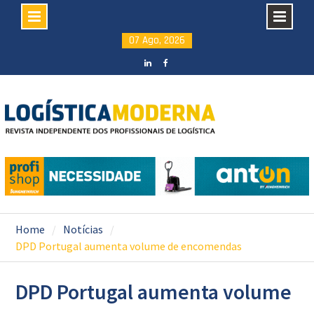
Skip
07 Ago, 2026
to
content
LinkedIN
facebook
Home
Notícias
DPD Portugal aumenta volume de encomendas
DPD Portugal aumenta volume