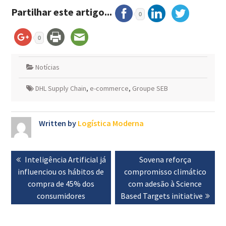
Partilhar este artigo...
0
0
Notícias
DHL Supply Chain
,
e-commerce
,
Groupe SEB
Written by
Logística Moderna
Navegação
Previous
Inteligência Artificial já
Next
Sovena reforça
de
influenciou os hábitos de
post:
compromisso climático
post:
artigos
compra de 45% dos
com adesão à Science
consumidores
Based Targets initiative