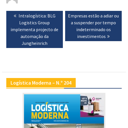
Navegação
Previous
Intralogística: BLG
Next
Empresas estão a adiar ou
de
post:
Logistics Group
post:
a suspender por tempo
artigos
implementa projecto de
indeterminado os
automação da
investimentos
Jungheinrich
Logística Moderna – N.º 204