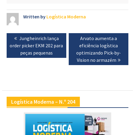
Written by
Logística Moderna
Navegação
Previous
Jungheinrich lança
Next
Arvato aumenta a
de
order picker EKM 202 para
post:
eficiência logística
post:
artigos
peças pequenas
optimizando Pick-by-
Vision no armazém
Logística Moderna – N.º 204