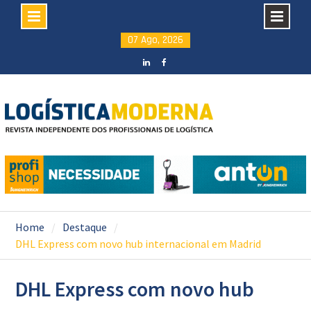
Skip
07 Ago, 2026
to
content
LinkedIN
facebook
Home
Destaque
DHL Express com novo hub internacional em Madrid
DHL Express com novo hub