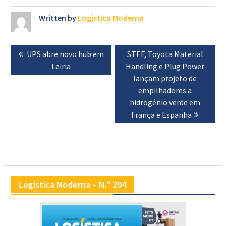
Written by
Logística Moderna
Navegação
Previous
UPS abre novo hub em
Next
STEF, Toyota Material
de
post:
Leiria
Handling e Plug Power
post:
artigos
lançam projeto de
empilhadores a
hidrogénio verde em
França e Espanha
Logística Moderna – N.º 204