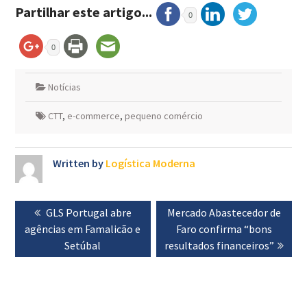
Partilhar este artigo...
0
0
Notícias
CTT
,
e-commerce
,
pequeno comércio
Written by
Logística Moderna
Navegação
Previous
GLS Portugal abre
Next
Mercado Abastecedor de
de
agências em Famalicão e
post:
post:
Faro confirma “bons
artigos
Setúbal
resultados financeiros”