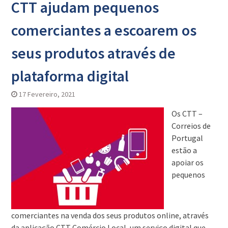
CTT ajudam pequenos
comerciantes a escoarem os
seus produtos através de
plataforma digital
17 Fevereiro, 2021
Os CTT –
Correios de
Portugal
estão a
apoiar os
pequenos
comerciantes na venda dos seus produtos online, através
da aplicação CTT Comércio Local, um serviço digital que