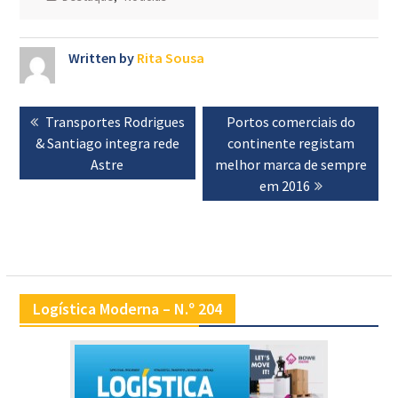
Written by
Rita Sousa
Navegação
Previous
Transportes Rodrigues
Next
Portos comerciais do
de
& Santiago integra rede
post:
post:
continente registam
artigos
Astre
melhor marca de sempre
em 2016
Logística Moderna – N.º 204