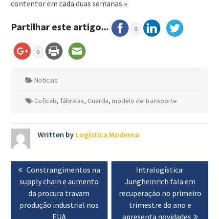
contentor em cada duas semanas.»
Partilhar este artigo...
0
0
Notícias
Coficab
,
fábricas
,
Guarda
,
modelo de transporte
Written by
Logística Moderna
Navegação
Previous
Constrangimentos na
Next
Intralogística:
de
supply chain e aumento
post:
Jungheinrich fala em
post:
artigos
da procura travam
recuperação no primeiro
produção industrial nos
trimestre do ano e
EUA
apresenta novidades