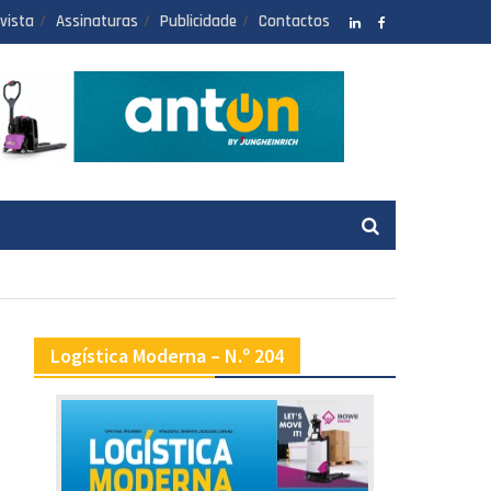
vista
Assinaturas
Publicidade
Contactos
LinkedIN
facebook
Logística Moderna – N.º 204