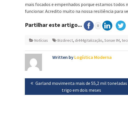
mais focados e empenhados porque estamos todos na
funcionar. Acredito muito na nossa resiliência para v
Partilhar este artigo...
0
Notícias
Bizdirect
,
di444gitalização
,
Sonae IM
,
tec
Written by
Logística Moderna
Navegação
Previous
Garland movimenta mais de 55,2 mil toneladas
de
post:
trigo em dois meses
artigos