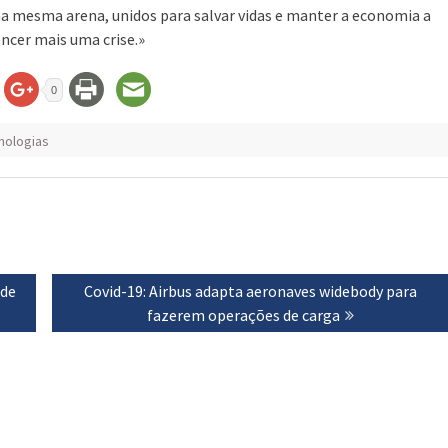
 mesma arena, unidos para salvar vidas e manter a economia a
encer mais uma crise.»
0
nologias
 de
Next
Covid-19: Airbus adapta aeronaves widebody para
post:
fazerem operações de carga