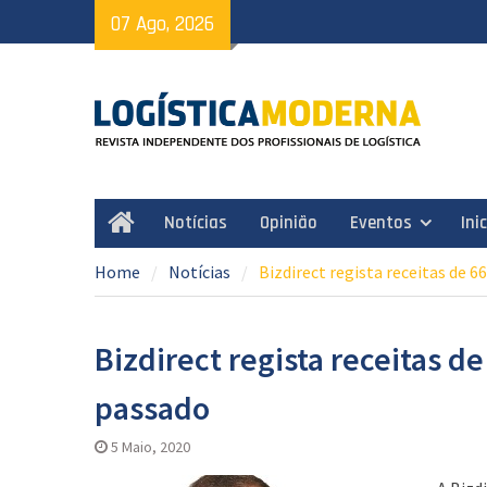
Skip
07 Ago, 2026
to
content
Notícias
Opinião
Eventos
Ini
Home
Home
Notícias
Bizdirect regista receitas de 
Bizdirect regista receitas d
passado
5 Maio, 2020