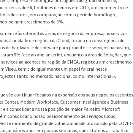
irect, empresa tecnológica portuguesa do grupo Sonae IM,
ou receitas de 66,1 milhões de euros em 2019, um incremento de
lhões de euros, em comparação com o período homólogo,
indo-se num crescimento de 9%.
vamente às diferentes áreas de negócio da empresa, os serviços
ados à unidade de negócio da Cloud, focada na convergência de
os de hardware e de software para produtos e serviços na nuvem,
aram 9% face ao ano anterior, enquanto a área de Soluções, que
 serviços adjacentes na região da EMEA, registou um crescimento
em Viseu, tem tido igualmente um papel fulcral neste
projectos tanto no mercado nacional como internacional»,
 que vão continuar focados na expansão dos seus negócios assente
ata Center, Modern Workplace, Customer Intelligence e Business
 e a consolidar a nossa posição de maior Parceiro Microsoft
m consolidar o nosso posicionamento de serviços Cloud,
 Neste momento de grande vulnerabilidade provocado pela COVID-
 avançar vários anos em poucas semanas, que estamos a trabalhar