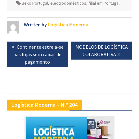
Beko Portugal
,
electrodomésticos
,
filial em Portugal
Written by
Logística Moderna
Navegação
Previous
Continente estreia-se
Next
MODELOS DE LOGÍSTICA
de
nas lojas sem caixas de
post:
post:
COLABORATIVA
artigos
pagamento
Logística Moderna – N.º 204