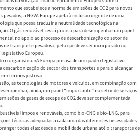
os dias da votação final do Parlamento Europeu sobre o
mento que estabelece a norma de emissões de CO2 para novos
os pesados, a NGVA Europe apela à inclusão urgente de uma
logia que possa traduzir a neutralidade tecnológica na
ação. O gás renovável «está pronto para desempenhar um papel
ental no apoio ao processo de descarbonização do setor de
os de transporte pesados», pelo que deve ser incorporado no
 legislativo Europeu.
o o organismo: «A Europa precisa de um quadro legislativo
a descarbonização do sector dos transportes e para o alcançar
s em termos justos.»
ssão, as tecnologias de motores e veículos, em combinação com
 desempenhar, ainda, um papel “importante” no setor de serviços
 emissões de gases de escape de CO2 deve ser complementada
».
mbustíveis limpos e renováveis, como bio-CNG e bio-LNG, para
luções técnicas adequadas a cada uma das diferentes necessidades
ranger todas elas: desde a mobilidade urbana até o transporte de