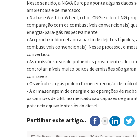
Neste sentido, a NGVA Europe aponta alguns dados so
ambientais e de mercado:
• Na base Well-to-Wheel, o bio-CNG e o bio-LNG pr
comparação com os combustíveis convencionais) quan
energia-para-gás respetivamente.
• Ao produzir biometano a partir de dejetos líquido
combustíveis convencionais). Neste processo, o meta
convertido.
• As emissões reais de poluentes provenientes de com
controlar: níveis muito baixos de emissões são gara
confiáveis.
• Os veículos a gás podem fornecer redução de ruído 
• A armazenagem de energia e as operações de reaba
os camiões de GNL no mercado são capazes de garanti
potência equivalentes às do diesel.
Partilhar este artigo...
0
Notícias
gás renovável
,
NGVA Europe
,
parlamento