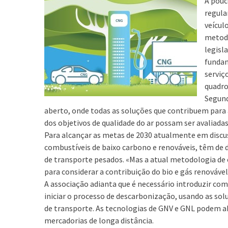
A pouc
regula
veícul
metodo
legisl
fundam
serviç
quadro
Segund
aberto, onde todas as soluções que contribuem para 
dos objetivos de qualidade do ar possam ser avaliada
Para alcançar as metas de 2030 atualmente em discu
combustíveis de baixo carbono e renováveis, têm de
de transporte pesados. «Mas a atual metodologia de
para considerar a contribuição do bio e gás renovável
A associação adianta que é necessário introduzir co
iniciar o processo de descarbonização, usando as so
de transporte. As tecnologias de GNV e GNL podem ab
mercadorias de longa distância.