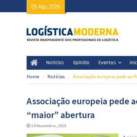
Skip
09 Ago, 2026
to
content
Notícias
Opinião
Eventos
Ini
Home
Home
Notícias
Associação europeia pede ao 
Associação europeia pede 
“maior” abertura
14 Novembro, 2018