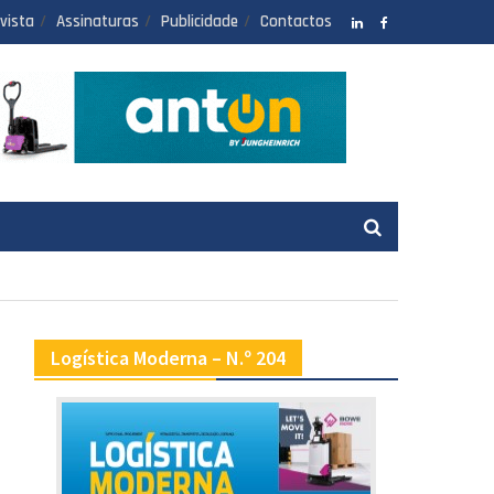
vista
Assinaturas
Publicidade
Contactos
LinkedIN
facebook
Logística Moderna – N.º 204