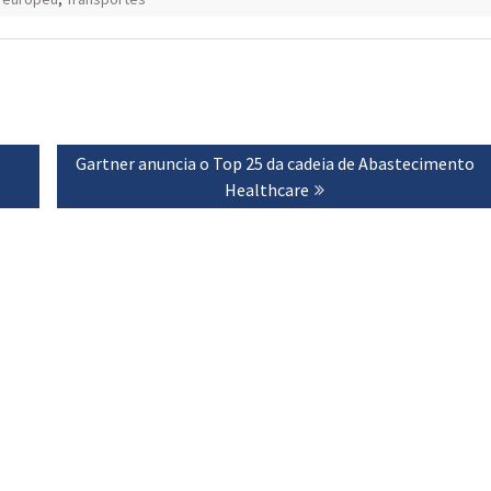
Next
Gartner anuncia o Top 25 da cadeia de Abastecimento
post:
Healthcare