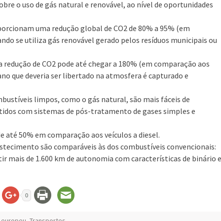
bre o uso de gás natural e renovável, ao nível de oportunidades
oporcionam uma redução global de CO2 de 80% a 95% (em
do se utiliza gás renovável gerado pelos resíduos municipais ou
s, a redução de CO2 pode até chegar a 180% (em comparação aos
no que deveria ser libertado na atmosfera é capturado e
bustíveis limpos, como o gás natural, são mais fáceis de
ntidos com sistemas de pós-tratamento de gases simples e
de até 50% em comparação aos veículos a diesel.
stecimento são comparáveis às dos combustíveis convencionais:
r mais de 1.600 km de autonomia com características de binário 
0
 europeu
,
Transportes