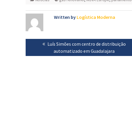
Written by
Logística Moderna
Navegação
Previous
Luís Simões com centro de distribuição
de
post:
automatizado em Guadalajara
artigos