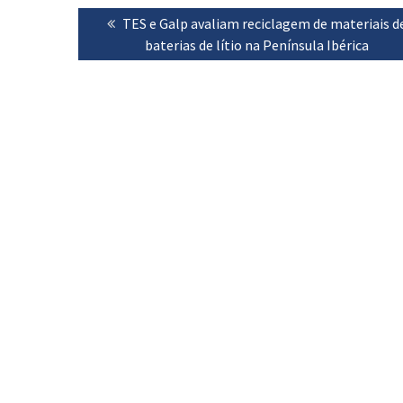
Navegação
Previous
TES e Galp avaliam reciclagem de materiais d
de
post:
baterias de lítio na Península Ibérica
artigos