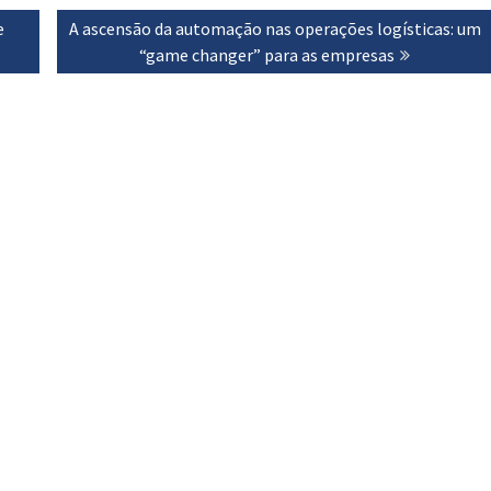
e
Next
A ascensão da automação nas operações logísticas: um
post:
“game changer” para as empresas