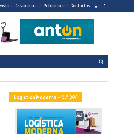
vista
Assinaturas
Publicidade
Contactos
LinkedIN
facebook
Logística Moderna – N.º 204