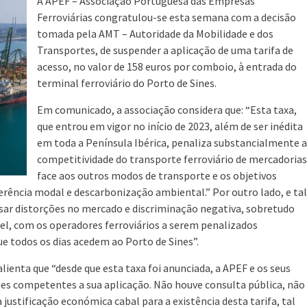
A APEF – Associação Portuguesa das Empresas
Ferroviárias congratulou-se esta semana com a decisão
tomada pela AMT – Autoridade da Mobilidade e dos
Transportes, de suspender a aplicação de uma tarifa de
acesso, no valor de 158 euros por comboio, à entrada do
terminal ferroviário do Porto de Sines.
Em comunicado, a associação considera que: “Esta taxa,
que entrou em vigor no início de 2023, além de ser inédita
em toda a Península Ibérica, penaliza substancialmente a
competitividade do transporte ferroviário de mercadorias
face aos outros modos de transporte e os objetivos
rência modal e descarbonização ambiental.” Por outro lado, e tal
usar distorções no mercado e discriminação negativa, sobretudo
l, com os operadores ferroviários a serem penalizados
 todos os dias acedem ao Porto de Sines”.
lienta que “desde que esta taxa foi anunciada, a APEF e os seus
des competentes a sua aplicação. Não houve consulta pública, não
justificação económica cabal para a existência desta tarifa, tal