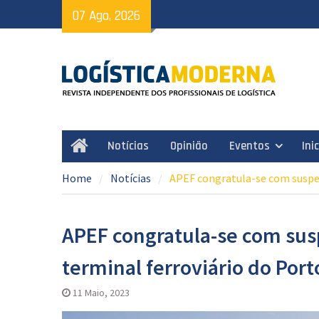
Skip
07 Ago, 2026
to
content
Notícias
Opinião
Eventos
Ini
Home
Home
Notícias
APEF congratula-se com suspen
APEF congratula-se com sus
terminal ferroviário do Port
11 Maio, 2023