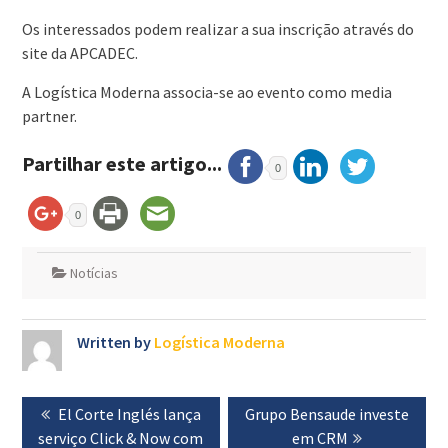
Os interessados podem realizar a sua inscrição através do
site da APCADEC.
A Logística Moderna associa-se ao evento como media
partner.
Partilhar este artigo...
0
0
Notícias
Written by
Logística Moderna
Navegação
Previous
El Corte Inglés lança
Next
Grupo Bensaude investe
de
serviço Click & Now com
post:
post:
em CRM