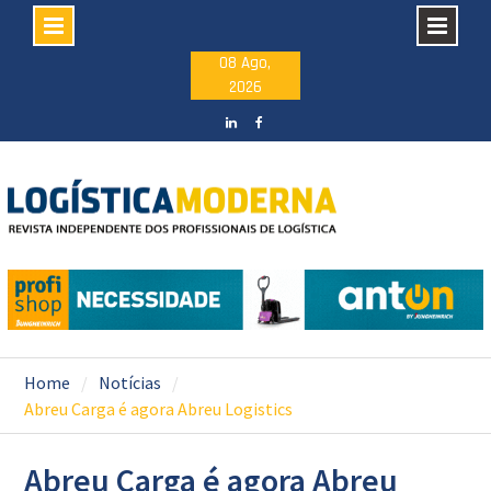
Skip
08 Ago,
2026
to
content
LinkedIN
facebook
Home
Notícias
Abreu Carga é agora Abreu Logistics
Abreu Carga é agora Abreu