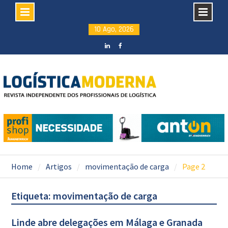
Skip
10 Ago, 2026
to
content
LinkedIN
facebook
Home
Artigos
movimentação de carga
Page 2
Etiqueta: movimentação de carga
Linde abre delegações em Málaga e Granada