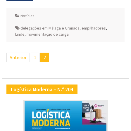
Notícias
delegações em Málaga e Granada
,
empilhadores
,
Linde
,
movimentação de carga
Navegação
Anterior
1
2
de
artigos
Logística Moderna – N.º 204