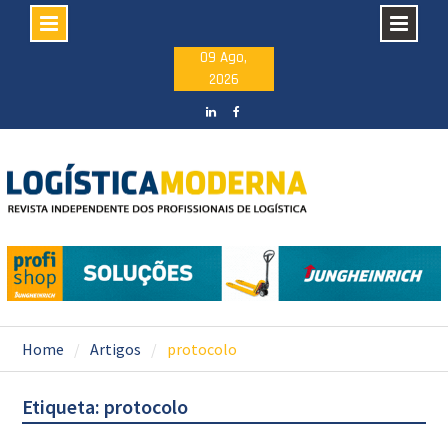
Skip
09 Ago,
2026
to
content
LinkedIN
facebook
Home
Artigos
protocolo
Etiqueta: protocolo