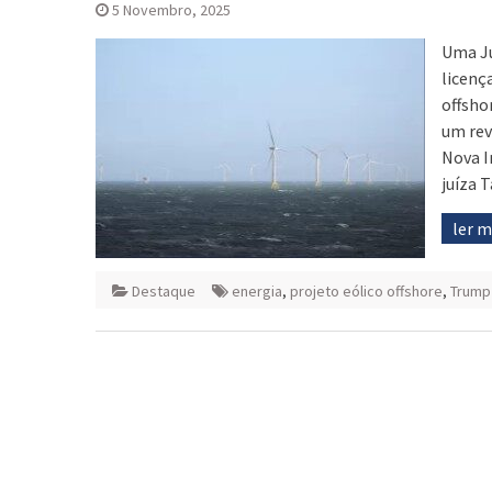
5 Novembro, 2025
Uma Ju
licenç
offsho
um rev
Nova I
juíza 
ler 
Destaque
energia
,
projeto eólico offshore
,
Trump