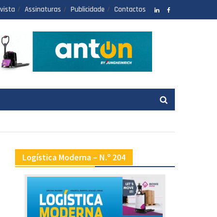
vista
Assinaturas
Publicidade
Contactos
LinkedIN
facebook
Logística Moderna – N.º 204