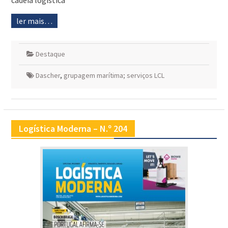
cadeia logística
ler mais…
Destaque
Dascher
,
grupagem marítima; serviços LCL
Logística Moderna – N.º 204