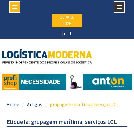
Skip
08 Ago,
2026
to
content
LinkedIN
facebook
Home
Artigos
grupagem marítima; serviços LCL
Etiqueta: grupagem marítima; serviços LCL