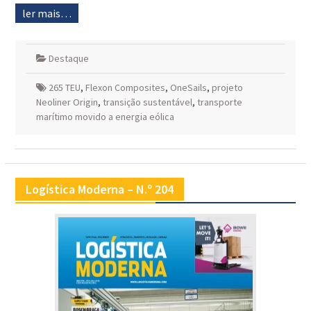
ler mais…
Destaque
265 TEU
,
Flexon Composites
,
OneSails
,
projeto
Neoliner Origin
,
transição sustentável
,
transporte
marítimo movido a energia eólica
Logística Moderna – N.º 204