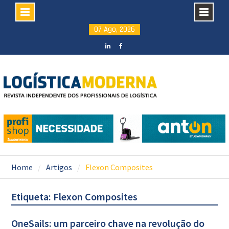
Skip
07 Ago, 2026
to
content
LinkedIN
facebook
Home
Artigos
Flexon Composites
Etiqueta: Flexon Composites
OneSails: um parceiro chave na revolução do