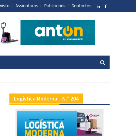
vista
Assinaturas
Publicidade
Contactos
LinkedIN
facebook
Logística Moderna – N.º 204