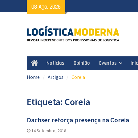
Skip
08 Ago, 2026
to
content
Notícias
Opinião
Eventos
Ini
Home
Home
Artigos
Coreia
Etiqueta: Coreia
Dachser reforça presença na Coreia
14 Setembro, 2018