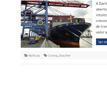
A Dach
abertu
intuit
cresce
de tra
valor 
ler 
Notícias
Coreia
,
Dascher