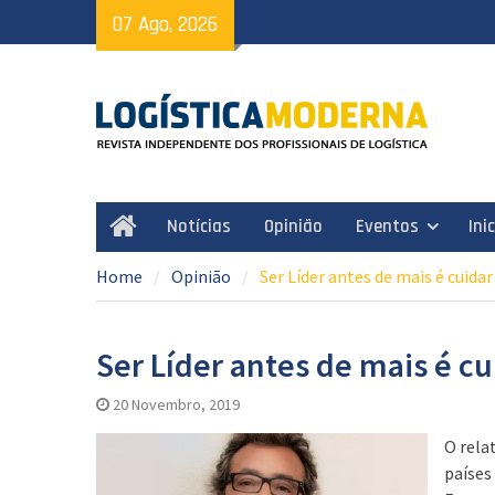
Skip
07 Ago, 2026
to
content
Notícias
Opinião
Eventos
Ini
Home
Home
Opinião
Ser Líder antes de mais é cuida
Ser Líder antes de mais é c
20 Novembro, 2019
O rela
países