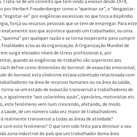
. Trata-se de um conceito que tem vindo a evoluir desde 1974,
do por Herbert Freudenberger como o “queimar-se”, o “desgastar-
 o “esgotar-se” por exigências excessivas no que toca a dispêndio
rgia, força ou recursos pessoais que se tem de empregar. Para este
é exatamente isso que acontece quando um trabalhador, ou uma
, “queima” por qualquer razão e se torna inoperante para cumprir
s finalidades e/ou as da organização. A Organização Mundial de
 surgir elevados níveis de stress profissional e, por
ental, quando as exigências do trabalho são superiores aos
slach define como dimensões do burnout: de exaustão emocional;
 estudo do burnout esta síndrome estava sobretudo relacionada com
trabalhadores na área de recursos humanos ou na área da saúde,
o torna-se um estado de exaustão transversal a trabalhadores de
, e igualmente “aos colarinhos azuis”, operários, motoristas etc.
ão, este fenómeno vem num crescendo, afetando, de modo
, a saúde, de um número cada vez maior de trabalhadores.
 realmente transversal a todas as áreas de atividade?
co com este fenómeno? O que tem sido feito para diminuir o seu
a zona industrial do país que um trabalhador duma área