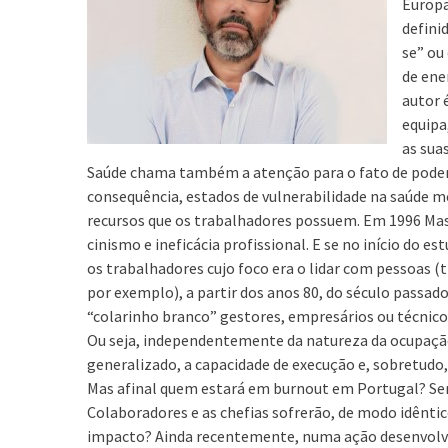
Europa
defini
se” ou
de ene
autor 
equipa
as sua
Saúde chama também a atenção para o fato de poderem
consequência, estados de vulnerabilidade na saúde m
recursos que os trabalhadores possuem. Em 1996 Ma
cinismo e ineficácia profissional. E se no início do
os trabalhadores cujo foco era o lidar com pessoas (
por exemplo), a partir dos anos 80, do século passad
“colarinho branco” gestores, empresários ou técnicos
Ou seja, independentemente da natureza da ocupaç
generalizado, a capacidade de execução e, sobretudo
Mas afinal quem estará em burnout em Portugal? Será
Colaboradores e as chefias sofrerão, de modo idênti
impacto? Ainda recentemente, numa ação desenvolvid