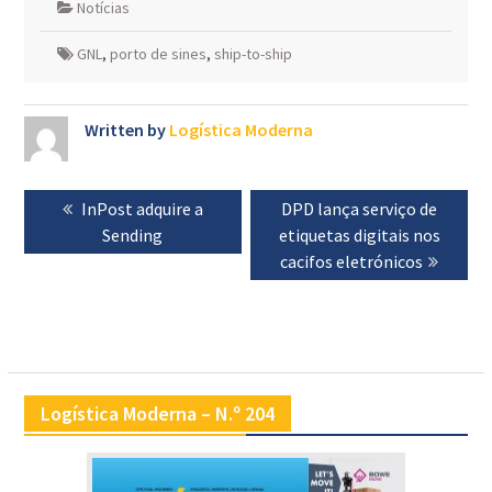
Notícias
GNL
,
porto de sines
,
ship-to-ship
Written by
Logística Moderna
Navegação
Previous
InPost adquire a
Next
DPD lança serviço de
de
post:
Sending
etiquetas digitais nos
post:
artigos
cacifos eletrónicos
Logística Moderna – N.º 204