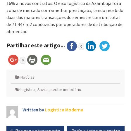
16% a novos contratos. O eixo logístico da Azambuja foi a
zona de mercado com «melhor prestação», tendo recebido
duas das maiores transacções do semestre com um total
de 71.447 m2 conduzidas por operadores de distribuição de
alimentar.
Partilhar este artigo...
0
0
Notícias
logística
,
Savills
,
sector imobiliário
Written by
Logística Moderna
Navegação
Previous
Recurso ao transporte
Next
Parfois tem novo centro