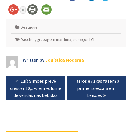
0
Destaque
Dascher
,
grupagem marítima; serviços LCL
Written by
Logística Moderna
Navegação
Previous
Luís Simões prevê
Next
Tarros e Arkas fazem a
de
crescer 10,5% em volume
post:
post:
primeira escala em
artigos
de vendas nas bebidas
Leixões