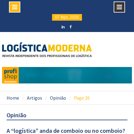
Skip
07 Ago, 2026
to
content
LinkedIN
facebook
Home
Artigos
Opinião
Page 26
Opinião
A “logística” anda de comboio ou no comboio?