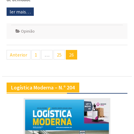
ler mais…
Opinião
Navegação
Anterior
1
…
25
26
de
artigos
Logística Moderna – N.º 204